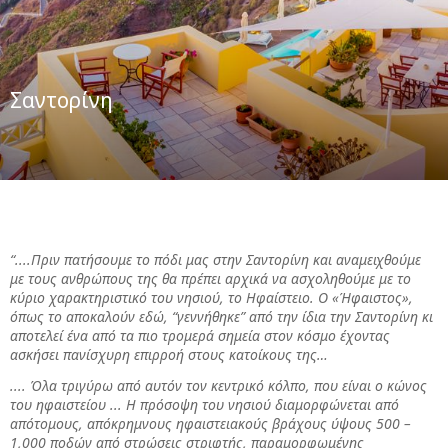
Σαντορίνη
“....Πριν πατήσουμε το πόδι μας στην Σαντορίνη και αναμειχθούμε
με τους ανθρώπους της θα πρέπει αρχικά να ασχοληθούμε με το
κύριο χαρακτηριστικό του νησιού, το Ηφαίστειο. Ο «Ήφαιστος»,
όπως το αποκαλούν εδώ, “γεννήθηκε” από την ίδια την Σαντορίνη κι
αποτελεί ένα από τα πιο τρομερά σημεία στον κόσμο έχοντας
ασκήσει πανίσχυρη επιρροή στους κατοίκους της…
.... Όλα τριγύρω από αυτόν τον κεντρικό κόλπο, που είναι ο κώνος
του ηφαιστείου ... Η πρόσοψη του νησιού διαμορφώνεται από
απότομους, απόκρημνους ηφαιστειακούς βράχους ύψους 500 –
1,000 ποδών από στρώσεις στριφτής, παραμορφωμένης