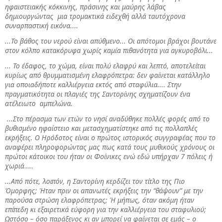
ηφαιστειακής κόκκινης, πράσινης και μαύρης λάβας
δημιουργώντας μια τρομακτικά ειδεχθή αλλά ταυτόχρονα
συναρπαστική εικόνα....
...Το
βάθος του νερού είναι απύθμενο... Οι απότομοι βράχοι βουτάνε
στον κόλπο κατακόρυφα χωρίς καμία πιθανότητα για αγκυροβόλι...
... Το έδαφος, το χώμα, είναι πολύ ελαφρύ και λεπτό, αποτελείται
κυρίως από θρυμματισμένη ελαφρόπετρα: δεν φαίνεται κατάλληλο
για οποιαδήποτε καλλιέργεια εκτός από σταφύλια.... Στην
πραγματικότητα οι πλαγιές της Σαντορίνης σχηματίζουν ένα
ατέλειωτο αμπελώνα.
...Στο πέρασμα των ετών το νησί αναδύθηκε πολλές φορές από το
βυθισμένο ηφαίστειο και μετασχηματίστηκε από τις πολλαπλές
εκρήξεις. Ο Ηρόδοτος είναι ο πρώτος ιστορικός συγγραφέας που το
αναφέρει πληροφορώντας μας πως κατά τους μυθικούς χρόνους οι
πρώτοι κάτοικοι του ήταν οι Φοίνικες ενώ εδώ υπήρχαν 7 πόλεις ή
χωριά
......
...Από πότε, λοιπόν, η Σαντορίνη κερδίζει τον τίτλο της Πιο
Όμορφης; Ήταν πριν οι απανωτές εκρήξεις την “θάψουν” με την
παρούσα στρώση ελαφρόπετρας; Ή μήπως, όταν ακόμη ήταν
επίπεδη κι εξαιρετικά εύφορη για την καλλιέργεια του σταφυλιού;
Ωστόσο – όσο παράξενος κι αν μπορεί να φαίνεται σε εμάς – ο