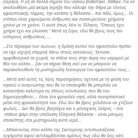
εξεράγη. Η γη σε πολλά σημεία του νησιού βυθίστηκε. Χάθηκε. Για να
ακολουθήσει μία ακόμη έκρηξη που κάλυψε την Θήρα με τόνους
ηφαιστειακής τέφρας, την κατάπιε η θάλασσα... Και πάλι, όμως... Οι
ντόπιοι είναι χαρούμενοι άνθρωποι και συσσωρεύουν χρήματα
χρόνο με το χρόνο. Γι αυτό όπως λένε οι Έλληνες “Όποιος έχει
χρήμα έχει και γλώσσα.” Μετά τη Σύρο, εδώ θα βρεις τους πιο
εύπορους ανθρώπους.....
…Στο πέρασμα των αιώνων, η δράση αυτού του ηφαιστείου πρέπει
να είχε ισχυρή επιρροή πάνω στους κατοίκους. Έκτισαν
αμφιθεατρικά τα χωριά, τα σπίτια τους στην άκρη του γκρεμού με
θέα τον κόλπο... Σαν να πήραν θέση εκεί για να μπορούν να
παρακολουθούν τη μυστηριώδη λειτουργία του ηφαιστείου τους...
...Μετά από αυτές τις λίγες παρατηρήσεις σχετικά με τη φύση του
νησιού ο αναγνώστης που θα το επισκεφθεί θα μπορέσει να
κατανοήσει καλύτερα τις όποιες εντυπώσεις που θα του
δημιουργηθούν.... Είναι ένα φρικαλέο νησί, αλλά συναρπαστικό
μέσα στη φρικαλεότητά του.
Εδώ δεν θα βρεις χελιδόνια να χτίζουν
φωλιές... Δεν θα βρεις βατράχια και ο μοναχικός Σκάρος – ένα
σπάνιο ψάρι στην υπόλοιπη Ελληνική θάλασσα – είναι μόνιμος
επισκέπτης στα μυστηριώδη αυτά νερά...
…Μπαίνοντας στον κόλπο της Σαντορίνης εντυπωσιάζεσαι
ευχάριστα αφού αντιλαμβάνεσαι αμέσως πως εδώ θα δεις κάτι