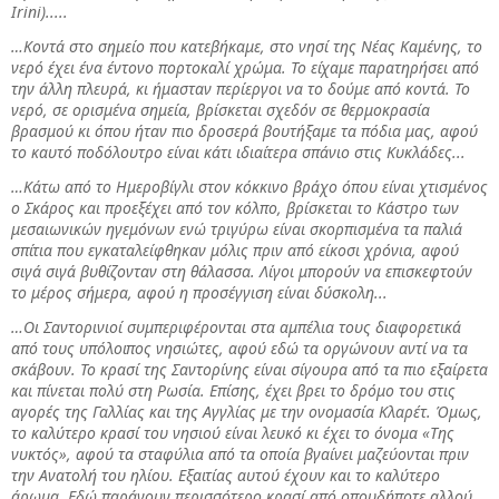
Irini).....
…Κοντά στο σημείο που κατεβήκαμε, στο νησί της Νέας Καμένης, το
νερό έχει ένα έντονο πορτοκαλί χρώμα. Το είχαμε παρατηρήσει από
την άλλη πλευρά, κι ήμασταν περίεργοι να το δούμε από κοντά. Το
νερό, σε ορισμένα σημεία, βρίσκεται σχεδόν σε θερμοκρασία
βρασμού κι όπου ήταν πιο δροσερά βουτήξαμε τα πόδια μας, αφού
το καυτό ποδόλουτρο είναι κάτι ιδιαίτερα σπάνιο στις Κυκλάδες...
…Κάτω από το Ημεροβίγλι στον κόκκινο βράχο όπου είναι χτισμένος
ο Σκάρος και προεξέχει από τον κόλπο, βρίσκεται το Κάστρο των
μεσαιωνικών ηγεμόνων ενώ τριγύρω είναι σκορπισμένα τα παλιά
σπίτια που εγκαταλείφθηκαν μόλις πριν από είκοσι χρόνια, αφού
σιγά σιγά βυθίζονταν στη θάλασσα. Λίγοι μπορούν να επισκεφτούν
το μέρος σήμερα, αφού η προσέγγιση είναι δύσκολη...
…Οι Σαντορινιοί συμπεριφέρονται στα αμπέλια τους διαφορετικά
από τους υπόλοιπος νησιώτες, αφού εδώ τα οργώνουν αντί να τα
σκάβουν. Το κρασί της Σαντορίνης είναι σίγουρα από τα πιο εξαίρετα
και πίνεται πολύ στη Ρωσία. Επίσης, έχει βρει το δρόμο του στις
αγορές της Γαλλίας και της Αγγλίας με την ονομασία Κλαρέτ. Όμως,
το καλύτερο κρασί του νησιού είναι λευκό κι έχει το όνομα «Της
νυκτός», αφού τα σταφύλια από τα οποία βγαίνει μαζεύονται πριν
την Ανατολή του ηλίου. Εξαιτίας αυτού έχουν και το καλύτερο
άρωμα. Εδώ παράγουν περισσότερο κρασί από οπουδήποτε αλλού