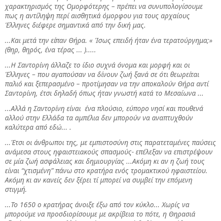
χαρακτηρισμός της Ομορφότερης – πρέπει να συνυπολογίσουμε
πως η αντίληψη περί αισθητικά όμορφου για τους αρχαίους
Έλληνες διέφερε σημαντικά από την δική μας.
...Και μετά την είπαν Θήρα. « Ίσως επειδή ήταν ένα τερατούργημα;»
(θηρ, θηρός, ένα τέρας ... ).....
...Η Σαντορίνη άλλαζε το ίδιο συχνά όνομα και μορφή και οι
Έλληνες – που αγαπούσαν να δίνουν ζωή ξανά σε ότι θεωρείται
παλιό και ξεπερασμένο – προτίμησαν να την αποκαλούν Θήρα αντί
Σαντορίνη, έτσι δηλαδή όπως ήταν γνωστή κατά το Μεσαίωνα ...
...Αλλά η Σαντορίνη είναι ένα πλούσιο, εύπορο νησί και πουθενά
αλλού στην Ελλάδα τα αμπέλια δεν μπορούν να αναπτυχθούν
καλύτερα από εδώ... .
...Έτσι οι άνθρωποι της, με εμπιστοσύνη στις παρατεταμένες παύσεις
ανάμεσα στους ηφαιστειακούς σπασμούς- επέλεξαν να επιστρέψουν
σε μία ζωή ασφάλειας και δημιουργίας ...Ακόμη κι αν η ζωή τους
είναι “χτισμένη” πάνω στο κρατήρα ενός τρομακτικού ηφαιστείου.
Ακόμη κι αν κανείς δεν ξέρει τί μπορεί να συμβεί την επόμενη
στιγμή.
...Το 1650 ο κρατήρας άνοιξε έξω από τον κύκλο...
Χωρίς να
μπορούμε να προσδιορίσουμε με ακρίβεια το πότε, η Θηρασιά