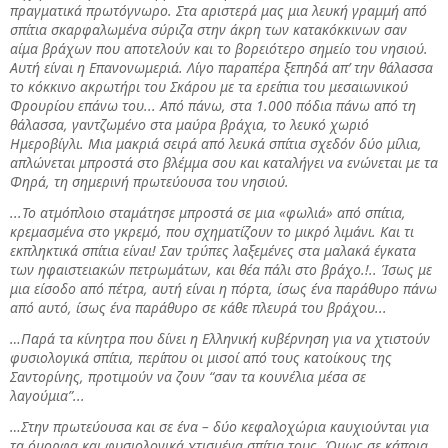
πραγματικά πρωτόγνωρο. Στα αριστερά μας μια λευκή γραμμή από
σπίτια σκαρφαλωμένα σύριζα στην άκρη των κατακόκκινων σαν
αίμα βράχων που αποτελούν και το βορειότερο σημείο του νησιού.
Αυτή είναι η Επανονωμεριά. Λίγο παραπέρα ξεπηδά απ’ την θάλασσα
το κόκκινο ακρωτήρι του Σκάρου με τα ερείπια του μεσαιωνικού
Φρουρίου επάνω του... Από πάνω, στα 1.000 πόδια πάνω από τη
θάλασσα, γαντζωμένο στα μαύρα βράχια, το λευκό χωριό
Ημεροβίγλι. Μια μακριά σειρά από λευκά σπίτια σχεδόν δύο μίλια,
απλώνεται μπροστά στο βλέμμα σου και καταλήγει να ενώνεται με τα
Φηρά, τη σημερινή πρωτεύουσα του νησιού.
...Το ατμόπλοιο σταμάτησε μπροστά σε μια «φωλιά» από σπίτια,
κρεμασμένα στο γκρεμό, που σχηματίζουν το μικρό λιμάνι. Και τι
εκπληκτικά σπίτια είναι! Σαν τρύπες λαξεμένες στα μαλακά έγκατα
των ηφαιστειακών πετρωμάτων, και θέα πάλι στο βράχο.!.. Ίσως με
μια είσοδο από πέτρα, αυτή είναι η πόρτα, ίσως ένα παράθυρο πάνω
από αυτό, ίσως ένα παράθυρο σε κάθε πλευρά του βράχου...
…Παρά τα κίνητρα που δίνει η Ελληνική κυβέρνηση για να χτιστούν
φυσιολογικά σπίτια, περίπου οι μισοί από τους κατοίκους της
Σαντορίνης, προτιμούν να ζουν “σαν τα κουνέλια μέσα σε
λαγούμια”...
…Στην πρωτεύουσα και σε ένα – δύο κεφαλοχώρια καυχιούνται για
τα όμορφα και φυσιολογικά χτισμένα σπίτια τους. Όμως σε κάποια