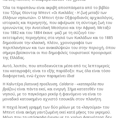
Όλα τα παραπάνω είναι ακριβή αποσπάσματα από το βιβλίο
του Τζέιμς Θίοντορ Μπεντ
«Οι Κυκλάδες - Η ζωή μεταξύ των
Ελλήνων νησιωτών»
. Ο Μπεντ ήταν Οξφορδιανός αρχαιολόγος,
ιστορικός και περιηγητής, που αφιέρωσε τη σύντομη ζωή του
ερευνώντας την Ανατολική Μεσόγειο και την Αφρική. Μεταξύ
του 1882 και του 1884 έκανε -μαζί με τη σύζυγό του-
εκτεταμένες περιηγήσεις στα νησιά των Κυκλάδων και το 1885
δημοσίευσε την κλασική, πλέον, χρονογραφία των
περιπλανήσεων και των ανακαλύψεών του στην περιοχή, όπου
σήμερα βρίσκονται οι πιο δημοφιλείς τουριστικοί προορισμοί
της Ελλάδας.
Αυτό, λοιπόν, που αποδεικνύεται μέσα από τις λεπτομερείς
του καταγραφές είναι το εξής παράδοξο: πως όλα είναι τόσο
διαφορετικά, ενώ έχουν παραμείνει ίδια!
H Καλντέρα
(λατινική προέλευση, Caldaria - «κατσαρόλα που
βράζει»)
είναι πάντα εκεί, και ενεργή. Σήμα κατατεθέν του
νησιού, με το παγκόσμιο ρεκόρ ή φαινόμενο να είναι το
μοναδικό κατοικημένο αχνιστό τσουκάλι στον πλανήτη.
Η παχιά λευκή γραμμή των δύο μιλίων με τα «λαγούμια» του
Μπεντ είναι ακόμη γαντζωμένη εκεί κατά μήκος του γκρεμού.
Μόνο που τα υπόσκαφα έγιναν με το χρόνο φαεινότερα: δεν