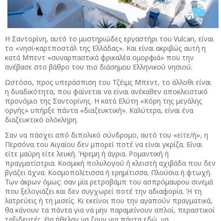
Η Σαντορίνη, αυτό το μυστηριώδες εργαστήρι του Vulcan, είναι
το «νησί-καρτποστάλ της Ελλάδας». Και είναι ακριβώς αυτή η
κατά Μπεντ «συναρπαστικά φρικαλέα ομορφιά» που την
ανέβασε στο βάθρο του πιο διάσημου Ελληνικού νησιού.
Ωστόσο, προς υπεράσπιση του Τζέιμς Μπεντ, το άλλοθι είναι
η δυαδικότητα, που φαίνεται να είναι ανέκαθεν αποκλειστικό
προνόμιο της Σαντορίνης. Η κατά Ελύτη «Κόρη της μεγάλης
οργής» υπήρξε πάντα «διαζευκτική». Καλύτερα, είναι ένα
διαζευκτικό ολόκληρη.
Σαν να πάσχει από διπολικό σύνδρομο, αυτό του «είτε/ή», η
Περσόνα του Αιγαίου δεν μπορεί ποτέ να είναι γκρίζα. Είναι
είτε μαύρη είτε λευκή. Ήρεμη ή άγρια. Ρομαντική ή
πραγματίστρια. Κοσμική πολυλογού ή κλειστή αχιβάδα που δεν
βγάζει άχνα. Κοσμοπολίτισσα ή ερημίτισσα. Πλούσια ή φτωχή.
Των άκρων όμως: σαν μία ρετροβάμπ του ασπρόμαυρου σινεμά
που ξελογιάζει και δεν συγχωρεί ποτέ την αδιαφορία. Ή τη
λατρεύεις ή τη μισείς. Κι εκείνοι που την αγαπούν πραγματικά,
θα κάνουν τα πάντα για να μην παραμείνουν απλοί, περαστικοί
ταξιδευτές. Θα ήθελαν να ζουν για πάντα εδώ, να