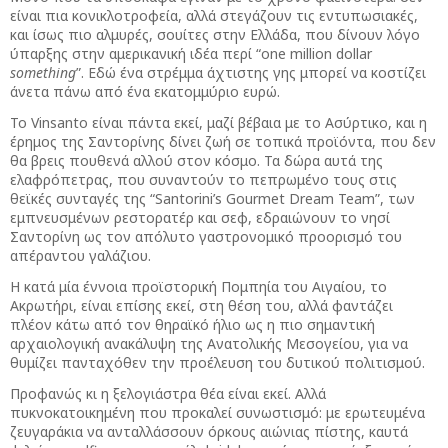
είναι πια κονικλοτροφεία, αλλά στεγάζουν τις εντυπωσιακές,
και ίσως πιο αλμυρές, σουίτες στην Ελλάδα, που δίνουν λόγο
ύπαρξης στην αμερικανική ιδέα περί “one million dollar
something
”. Εδώ ένα στρέμμα άχτιστης γης μπορεί να κοστίζει
άνετα πάνω από ένα εκατομμύριο ευρώ.
Το Vinsanto είναι πάντα εκεί, μαζί βέβαια με το Ασύρτικο, και η
έρημος της Σαντορίνης δίνει ζωή σε τοπικά προϊόντα, που δεν
θα βρεις πουθενά αλλού στον κόσμο. Τα δώρα αυτά της
ελαφρόπετρας, που συναντούν το πεπρωμένο τους στις
θεϊκές συνταγές της “Santorini’s Gourmet Dream Team”, των
εμπνευσμένων ρεστορατέρ και σεφ, εδραιώνουν το νησί
Σαντορίνη ως τον απόλυτο γαστρονομικό προορισμό του
απέραντου γαλάζιου.
Η κατά μία έννοια προϊστορική Πομπηία του Αιγαίου, το
Ακρωτήρι, είναι επίσης εκεί, στη θέση του, αλλά φαντάζει
πλέον κάτω από τον θηραϊκό ήλιο ως η πιο σημαντική
αρχαιολογική ανακάλυψη της Ανατολικής Μεσογείου, για να
θυμίζει πανταχόθεν την προέλευση του δυτικού πολιτισμού.
Προφανώς κι η ξελογιάστρα θέα είναι εκεί. Αλλά
πυκνοκατοικημένη που προκαλεί συνωστισμό: με ερωτευμένα
ζευγαράκια να ανταλλάσσουν όρκους αιώνιας πίστης, καυτά