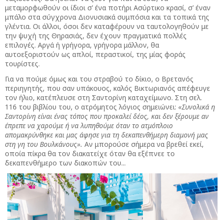
μεταμορφωθούν οι ίδιοι σ’ ένα ποτήρι Ασύρτικο κρασί, σ’ έναν
μπάλο στα σύγχρονα Διονυσιακά συμπόσια και τα τοπικά της
γλέντια. Οι άλλοι, όσοι δεν καταφέρουν να ταυτολογηθούν με
την ψυχή της Θηρασιάς, δεν έχουν πραγματικά πολλές
επιλογές. Αργά ή γρήγορα, γρήγορα μάλλον, θα
αυτοεξοριστούν ως απλοί, περαστικοί, της μίας φοράς
τουρίστες.
Για να πούμε όμως και του στραβού το δίκιο, ο Βρετανός
περιηγητής, που σαν υπάκουος, καλός Βικτωριανός απέφευγε
τον ήλιο, κατέπλευσε στη Σαντορίνη καταχείμωνο. Στη σελ.
116 του βιβλίου του, ο ατρόμητος λόγιος σημειώνει:
«Συνολικά η
Σαντορίνη είναι ένας τόπος που προκαλεί δέος, και δεν ξέρουμε αν
έπρεπε να χαρούμε ή να λυπηθούμε όταν το ατμόπλοιο
απομακρύνθηκε και μας άφησε για τη δεκαπενθήμερη διαμονή μας
στη γη του Βουλκάνους».
Αν μπορούσε σήμερα να βρεθεί εκεί,
οποία πίκρα θα τον διακατείχε όταν θα εξέπνεε το
δεκαπενθήμερο των διακοπών του...