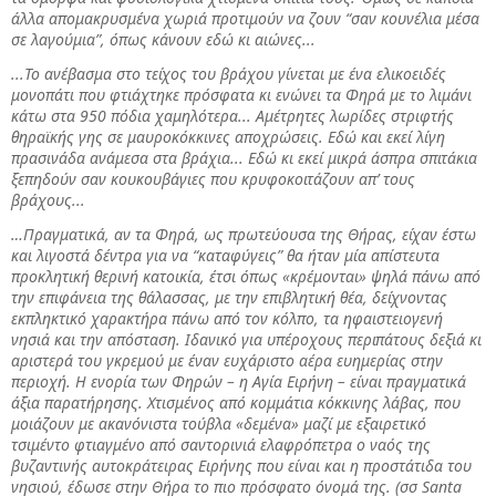
άλλα απομακρυσμένα χωριά προτιμούν να ζουν “σαν κουνέλια μέσα
σε λαγούμια”, όπως κάνουν εδώ κι αιώνες...
...Το ανέβασμα στο τείχος του βράχου γίνεται με ένα ελικοειδές
μονοπάτι που φτιάχτηκε πρόσφατα κι ενώνει τα Φηρά με το λιμάνι
κάτω στα 950 πόδια χαμηλότερα... Αμέτρητες λωρίδες στριφτής
θηραϊκής γης σε μαυροκόκκινες αποχρώσεις. Εδώ και εκεί λίγη
πρασινάδα ανάμεσα στα βράχια... Εδώ κι εκεί μικρά άσπρα σπιτάκια
ξεπηδούν σαν κουκουβάγιες που κρυφοκοιτάζουν απ’ τους
βράχους...
…Πραγματικά, αν τα Φηρά, ως πρωτεύουσα της Θήρας, είχαν έστω
και λιγοστά δέντρα για να “καταφύγεις” θα ήταν μία απίστευτα
προκλητική θερινή κατοικία, έτσι όπως «κρέμονται» ψηλά πάνω από
την επιφάνεια της θάλασσας, με την επιβλητική θέα, δείχνοντας
εκπληκτικό χαρακτήρα πάνω από τον κόλπο, τα ηφαιστειογενή
νησιά και την απόσταση. Ιδανικό για υπέροχους περιπάτους δεξιά κι
αριστερά του γκρεμού με έναν ευχάριστο αέρα ευημερίας στην
περιοχή. Η ενορία των Φηρών – η Αγία Ειρήνη – είναι πραγματικά
άξια παρατήρησης. Χτισμένος από κομμάτια κόκκινης λάβας, που
μοιάζουν με ακανόνιστα τούβλα «δεμένα» μαζί με εξαιρετικό
τσιμέντο φτιαγμένο από σαντορινιά ελαφρόπετρα ο ναός της
βυζαντινής αυτοκράτειρας Ειρήνης που είναι και η προστάτιδα του
νησιού, έδωσε στην Θήρα το πιο πρόσφατο όνομά της. (σσ Santa