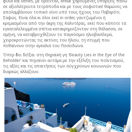
φιλιά και selfies, με οριεντάλ, bridal χαρούμενες υπάρξεις πάνω
σε αξιολάτρευτα τετράποδα και με τους σοφιστικέ θαμώνες να
απολαμβάνουν τοπικό οίνο υπό τους ήχους του Παβαρότι.
Σαφώς. Είναι όλα κι όλοι εκεί in order, γαντζωμένοι ή
κρεμασμένοι από την άκρη της Καλντέρας, εκεί που κάποτε τα
εγκαταλελειμμένα σπίτια κατακρημνίζονταν στη θάλασσα, σε
σμήνη, να καταβροχθίζουν το παγκόσμιο ηλιοβασίλεμα,
χειροκροτώντας τις ακτίνες του ήλιου, τη στιγμή που
πεθαίνουν στην αγκαλιά του Ποσειδώνα.
Όπερ ἔδει δεῖξαι: στη Θηραϊκή γη ‘Beauty Lies in the Eye of the
Beholder’ και πηγαίνει αντάμα με την εξέλιξη του πολιτισμού,
τις αξίες και τις απαιτήσεις των σύγχρονων κοινωνιών που
διαρκώς αλλάζουν.