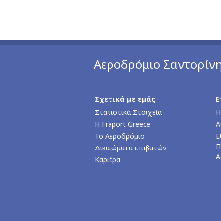
Αεροδρόμιο Σαντορίν
Σχετικά με εμάς
Ε
Στατιστικά Στοιχεία
Η
Η Fraport Greece
Α
Το Αεροδρόμιο
Ε
Π
Δικαιώματα επιβατών
Α
Καριέρα